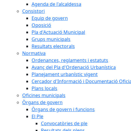
Agenda de l'alcaldessa
Consistori
Equip de govern
Oposició
Pla d'Actuació Municipal
Grups municipals
Resultats electorals
Normativa
Ordenances, reglaments i estatuts
Avanç del Pla d'Ordenació Urbanística
Planejament urbanístic vigent
Cercador d'Informació i Documentació Oficia
Plans locals
Oficines municipals
Òrgans de govern
Òrgans de govern i funcions
El Ple
Convocatòries de ple
Resultats dels plens