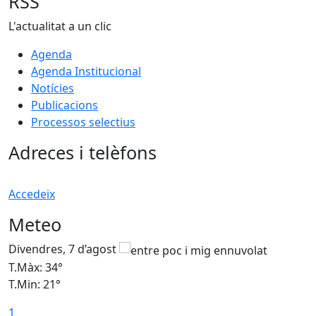
RSS
L'actualitat a un clic
Agenda
Agenda Institucional
Notícies
Publicacions
Processos selectius
Adreces i telèfons
Accedeix
Meteo
Divendres, 7 d’agost
D
T.Màx: 34°
T
T.Min: 21°
T
1
T