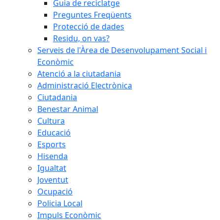
Guia de reciclatge
Preguntes Freqüents
Protecció de dades
Residu, on vas?
Serveis de l'Àrea de Desenvolupament Social i
Econòmic
Atenció a la ciutadania
Administració Electrònica
Ciutadania
Benestar Animal
Cultura
Educació
Esports
Hisenda
Igualtat
Joventut
Ocupació
Policia Local
Impuls Econòmic