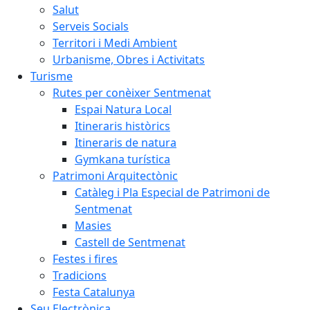
Salut
Serveis Socials
Territori i Medi Ambient
Urbanisme, Obres i Activitats
Turisme
Rutes per conèixer Sentmenat
Espai Natura Local
Itineraris històrics
Itineraris de natura
Gymkana turística
Patrimoni Arquitectònic
Catàleg i Pla Especial de Patrimoni de
Sentmenat
Masies
Castell de Sentmenat
Festes i fires
Tradicions
Festa Catalunya
Seu Electrònica