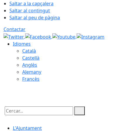
Saltar a la capçalera
Saltar al contingut
Saltar al peu de pàgina
Contactar
Idiomes
Català
Castellà
Anglès
Alemany
Francès
07.08.2026 | 05:56
Cercar:
L'Ajuntament