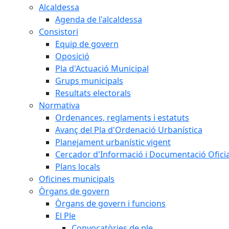
Alcaldessa
Agenda de l'alcaldessa
Consistori
Equip de govern
Oposició
Pla d'Actuació Municipal
Grups municipals
Resultats electorals
Normativa
Ordenances, reglaments i estatuts
Avanç del Pla d'Ordenació Urbanística
Planejament urbanístic vigent
Cercador d'Informació i Documentació Oficia
Plans locals
Oficines municipals
Òrgans de govern
Òrgans de govern i funcions
El Ple
Convocatòries de ple