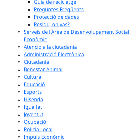
Guia de reciclatge
Preguntes Freqüents
Protecció de dades
Residu, on vas?
Serveis de l'Àrea de Desenvolupament Social i
Econòmic
Atenció a la ciutadania
Administració Electrònica
Ciutadania
Benestar Animal
Cultura
Educació
Esports
Hisenda
Igualtat
Joventut
Ocupació
Policia Local
Impuls Econòmic