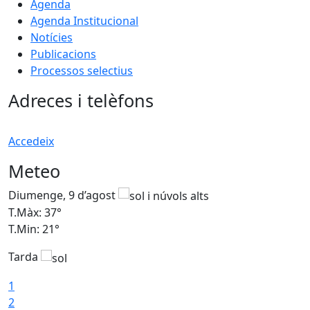
Agenda
Agenda Institucional
Notícies
Publicacions
Processos selectius
Adreces i telèfons
Accedeix
Meteo
Diumenge, 9 d’agost
D
T.Màx: 37°
T
T.Min: 21°
T
Tarda
T
1
2