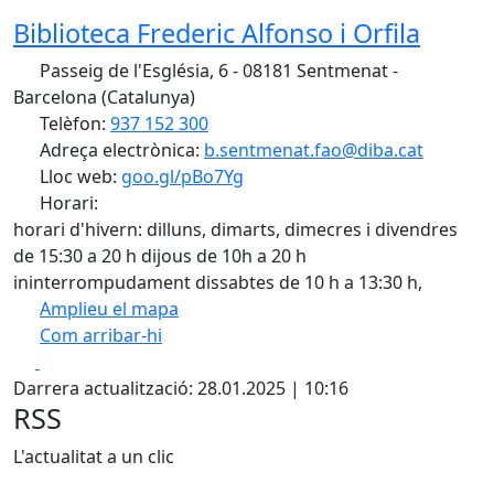
Biblioteca Frederic Alfonso i Orfila
Passeig de l'Església, 6 - 08181 Sentmenat -
Barcelona (Catalunya)
Telèfon:
937 152 300
Adreça electrònica:
b.sentmenat.fao@diba.cat
Lloc web:
goo.gl/pBo7Yg
Horari:
horari d'hivern: dilluns, dimarts, dimecres i divendres
de 15:30 a 20 h dijous de 10h a 20 h
ininterrompudament dissabtes de 10 h a 13:30 h,
Amplieu el mapa
Com arribar-hi
Leaflet
| ©
OpenStreetMap
contributors
Facebook
X
+
Darrera actualització: 28.01.2025 | 10:16
−
RSS
L'actualitat a un clic