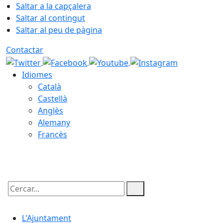
Saltar a la capçalera
Saltar al contingut
Saltar al peu de pàgina
Contactar
Idiomes
Català
Castellà
Anglès
Alemany
Francès
08.08.2026 | 14:25
Cercar:
L'Ajuntament