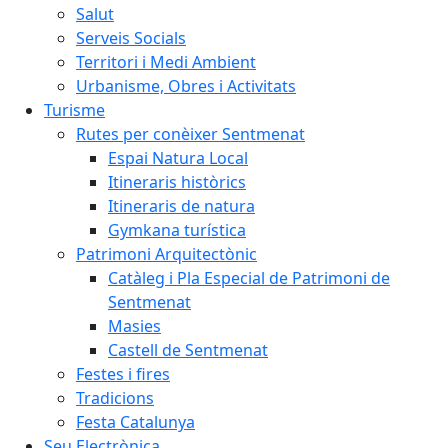
Salut
Serveis Socials
Territori i Medi Ambient
Urbanisme, Obres i Activitats
Turisme
Rutes per conèixer Sentmenat
Espai Natura Local
Itineraris històrics
Itineraris de natura
Gymkana turística
Patrimoni Arquitectònic
Catàleg i Pla Especial de Patrimoni de
Sentmenat
Masies
Castell de Sentmenat
Festes i fires
Tradicions
Festa Catalunya
Seu Electrònica