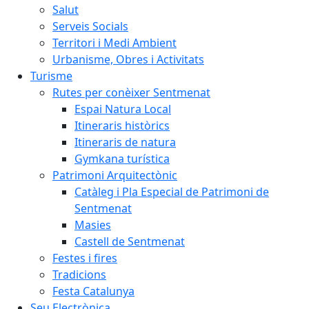
Salut
Serveis Socials
Territori i Medi Ambient
Urbanisme, Obres i Activitats
Turisme
Rutes per conèixer Sentmenat
Espai Natura Local
Itineraris històrics
Itineraris de natura
Gymkana turística
Patrimoni Arquitectònic
Catàleg i Pla Especial de Patrimoni de
Sentmenat
Masies
Castell de Sentmenat
Festes i fires
Tradicions
Festa Catalunya
Seu Electrònica