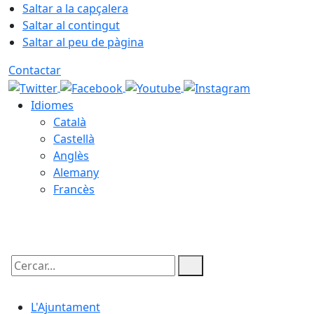
Saltar a la capçalera
Saltar al contingut
Saltar al peu de pàgina
Contactar
Idiomes
Català
Castellà
Anglès
Alemany
Francès
06.08.2026 | 16:23
Cercar:
L'Ajuntament