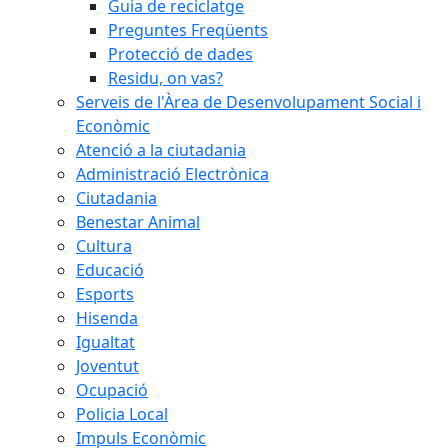
Guia de reciclatge
Preguntes Freqüents
Protecció de dades
Residu, on vas?
Serveis de l'Àrea de Desenvolupament Social i
Econòmic
Atenció a la ciutadania
Administració Electrònica
Ciutadania
Benestar Animal
Cultura
Educació
Esports
Hisenda
Igualtat
Joventut
Ocupació
Policia Local
Impuls Econòmic