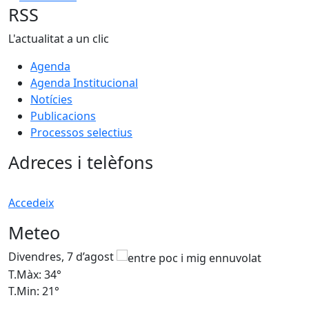
RSS
L'actualitat a un clic
Agenda
Agenda Institucional
Notícies
Publicacions
Processos selectius
Adreces i telèfons
Accedeix
Meteo
Divendres, 7 d’agost
D
T.Màx: 34°
T
T.Min: 21°
T