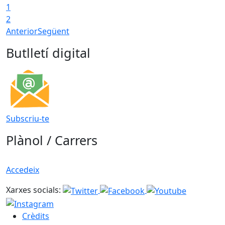
1
T
2
Anterior
Següent
Butlletí digital
Subscriu-te
Plànol / Carrers
Accedeix
Xarxes socials:
Crèdits