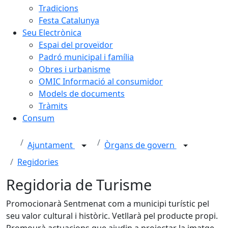
Tradicions
Festa Catalunya
Seu Electrònica
Espai del proveïdor
Padró municipal i família
Obres i urbanisme
OMIC Informació al consumidor
Models de documents
Tràmits
Consum
Ajuntament
Òrgans de govern
Regidories
Regidoria de Turisme
Promocionarà Sentmenat com a municipi turístic pel
seu valor cultural i històric. Vetllarà pel producte propi.
Promourà actuacions que ajudin a projectar la imatge