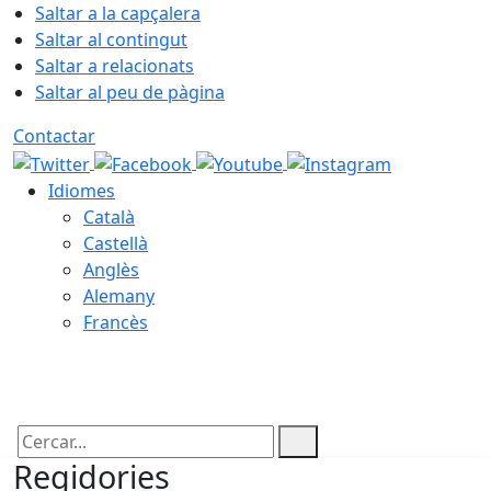
Saltar a la capçalera
Saltar al contingut
Saltar a relacionats
Saltar al peu de pàgina
Contactar
Idiomes
Català
Castellà
Anglès
Alemany
Francès
07.08.2026 | 05:45
Cercar:
Regidories