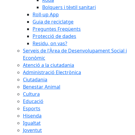
Bolquers i tèxtil sanitari
Roll-up App
Guia de reciclatge
Preguntes Freqüents
Protecció de dades
Residu, on vas?
Serveis de l'Àrea de Desenvolupament Social i
Econòmic
Atenció a la ciutadania
Administració Electrònica
Ciutadania
Benestar Animal
Cultura
Educació
Esports
Hisenda
Igualtat
Joventut