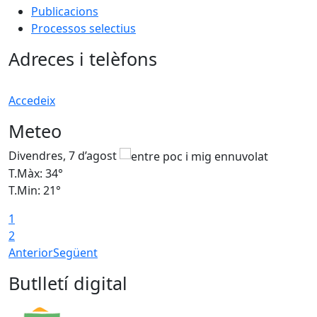
Publicacions
Processos selectius
Adreces i telèfons
Accedeix
Meteo
Divendres, 7 d’agost
D
T.Màx: 34°
T
T.Min: 21°
T
1
T
2
Anterior
Següent
Butlletí digital