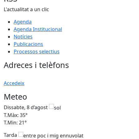
L'actualitat a un clic
Agenda
Agenda Institucional
Notícies
Publicacions
Processos selectius
Adreces i telèfons
Accedeix
Meteo
Dissabte, 8 d’agost
D
T.Màx: 35°
T
T.Min: 21°
T
Tarda