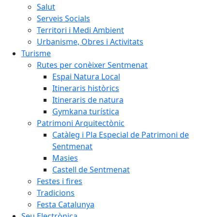
Salut
Serveis Socials
Territori i Medi Ambient
Urbanisme, Obres i Activitats
Turisme
Rutes per conèixer Sentmenat
Espai Natura Local
Itineraris històrics
Itineraris de natura
Gymkana turística
Patrimoni Arquitectònic
Catàleg i Pla Especial de Patrimoni de
Sentmenat
Masies
Castell de Sentmenat
Festes i fires
Tradicions
Festa Catalunya
Seu Electrònica