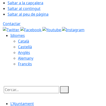
Saltar a la capçalera
Saltar al contingut
Saltar al peu de pàgina
Contactar
Idiomes
Català
Castellà
Anglès
Alemany
Francès
08.08.2026 | 03:57
Cercar:
L'Ajuntament