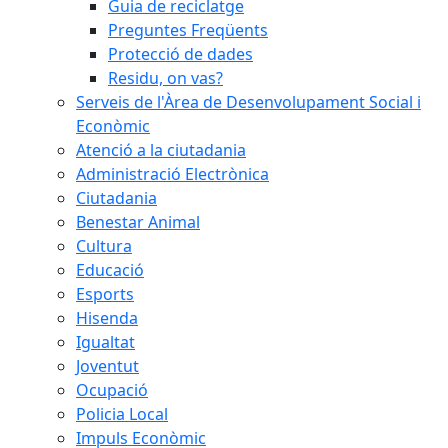
Guia de reciclatge
Preguntes Freqüents
Protecció de dades
Residu, on vas?
Serveis de l'Àrea de Desenvolupament Social i
Econòmic
Atenció a la ciutadania
Administració Electrònica
Ciutadania
Benestar Animal
Cultura
Educació
Esports
Hisenda
Igualtat
Joventut
Ocupació
Policia Local
Impuls Econòmic