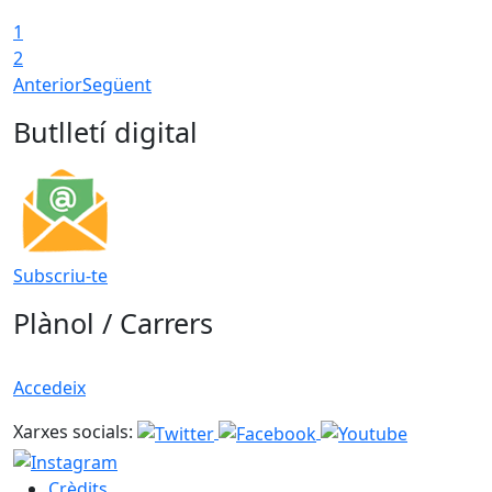
1
2
Anterior
Següent
Butlletí digital
Subscriu-te
Plànol / Carrers
Accedeix
Xarxes socials:
Crèdits