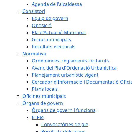
Agenda de l'alcaldessa
Consistori
Equip de govern
Oposició
Pla d'Actuació Municipal
Grups municipals
Resultats electorals
Normativa
Ordenances, reglaments i estatuts
Avanç del Pla d'Ordenació Urbanística
Planejament urbanístic vigent
Cercador d'Informació i Documentació Oficia
Plans locals
Oficines municipals
Òrgans de govern
Òrgans de govern i funcions
El Ple
Convocatòries de ple
Resultats dels plens