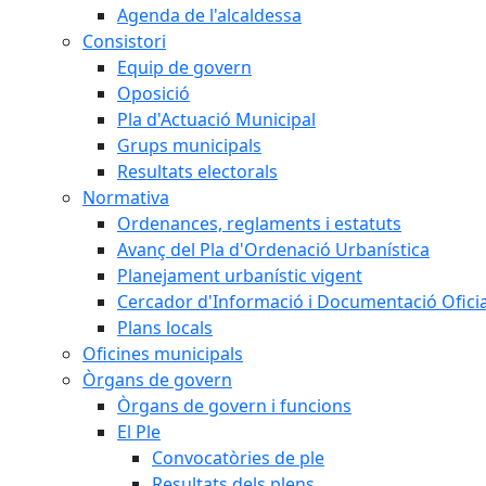
Agenda de l'alcaldessa
Consistori
Equip de govern
Oposició
Pla d'Actuació Municipal
Grups municipals
Resultats electorals
Normativa
Ordenances, reglaments i estatuts
Avanç del Pla d'Ordenació Urbanística
Planejament urbanístic vigent
Cercador d'Informació i Documentació Oficia
Plans locals
Oficines municipals
Òrgans de govern
Òrgans de govern i funcions
El Ple
Convocatòries de ple
Resultats dels plens