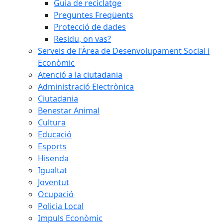
Guia de reciclatge
Preguntes Freqüents
Protecció de dades
Residu, on vas?
Serveis de l'Àrea de Desenvolupament Social i
Econòmic
Atenció a la ciutadania
Administració Electrònica
Ciutadania
Benestar Animal
Cultura
Educació
Esports
Hisenda
Igualtat
Joventut
Ocupació
Policia Local
Impuls Econòmic