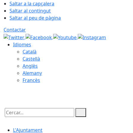
Saltar a la capçalera
Saltar al contingut
Saltar al peu de pàgina
Contactar
Idiomes
Català
Castellà
Anglès
Alemany
Francès
08.08.2026 | 08:05
Cercar:
L'Ajuntament