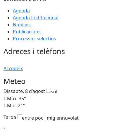
Agenda
Agenda Institucional
Notícies
Publicacions
Processos selectius
Adreces i telèfons
Accedeix
Meteo
Dissabte, 8 d’agost
D
T.Màx: 35°
T
T.Min: 21°
T
Tarda
1