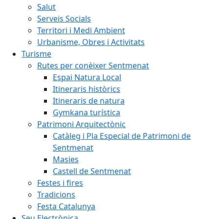
Salut
Serveis Socials
Territori i Medi Ambient
Urbanisme, Obres i Activitats
Turisme
Rutes per conèixer Sentmenat
Espai Natura Local
Itineraris històrics
Itineraris de natura
Gymkana turística
Patrimoni Arquitectònic
Catàleg i Pla Especial de Patrimoni de
Sentmenat
Masies
Castell de Sentmenat
Festes i fires
Tradicions
Festa Catalunya
Seu Electrònica