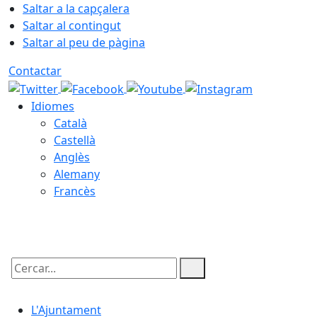
Saltar a la capçalera
Saltar al contingut
Saltar al peu de pàgina
Contactar
Idiomes
Català
Castellà
Anglès
Alemany
Francès
09.08.2026 | 11:00
Cercar:
L'Ajuntament