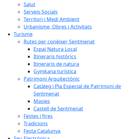
Salut
Serveis Socials
Territori i Medi Ambient
Urbanisme, Obres i Activitats
Turisme
Rutes per conèixer Sentmenat
Espai Natura Local
Itineraris històrics
Itineraris de natura
Gymkana turística
Patrimoni Arquitectònic
Catàleg i Pla Especial de Patrimoni de
Sentmenat
Masies
Castell de Sentmenat
Festes i fires
Tradicions
Festa Catalunya
Seu Electrònica