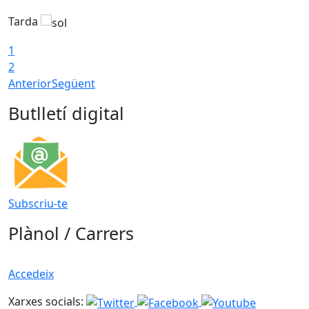
Tarda
T
1
2
Anterior
Següent
Butlletí digital
Subscriu-te
Plànol / Carrers
Accedeix
Xarxes socials: