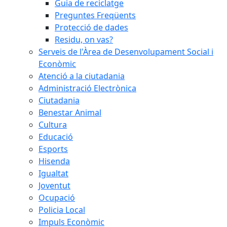
Guia de reciclatge
Preguntes Freqüents
Protecció de dades
Residu, on vas?
Serveis de l'Àrea de Desenvolupament Social i
Econòmic
Atenció a la ciutadania
Administració Electrònica
Ciutadania
Benestar Animal
Cultura
Educació
Esports
Hisenda
Igualtat
Joventut
Ocupació
Policia Local
Impuls Econòmic