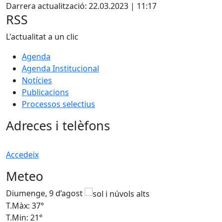
Darrera actualització: 22.03.2023 | 11:17
RSS
L'actualitat a un clic
Agenda
Agenda Institucional
Notícies
Publicacions
Processos selectius
Adreces i telèfons
Accedeix
Meteo
Diumenge, 9 d’agost
D
T.Màx: 37°
T
T.Min: 21°
T