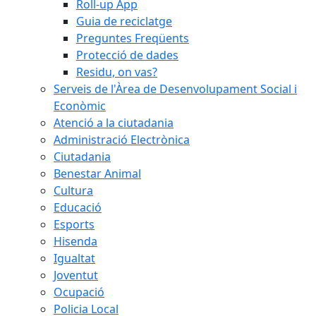
Roll-up App
Guia de reciclatge
Preguntes Freqüents
Protecció de dades
Residu, on vas?
Serveis de l'Àrea de Desenvolupament Social i
Econòmic
Atenció a la ciutadania
Administració Electrònica
Ciutadania
Benestar Animal
Cultura
Educació
Esports
Hisenda
Igualtat
Joventut
Ocupació
Policia Local