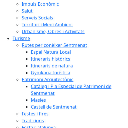
Impuls Econòmic
Salut
Serveis Socials
Territori i Medi Ambient
Urbanisme, Obres i Activitats
Turisme
Rutes per conèixer Sentmenat
Espai Natura Local
Itineraris històrics
Itineraris de natura
Gymkana turística
Patrimoni Arquitectònic
Catàleg i Pla Especial de Patrimoni de
Sentmenat
Masies
Castell de Sentmenat
Festes i fires
Tradicions
Festa Catalunya