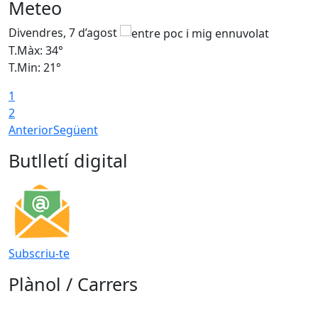
Meteo
Divendres, 7 d’agost
D
T.Màx: 34°
T
T.Min: 21°
T
1
T
2
Anterior
Següent
Butlletí digital
Subscriu-te
Plànol / Carrers