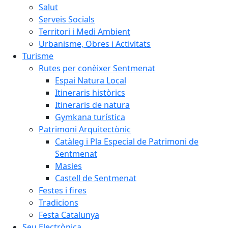
Salut
Serveis Socials
Territori i Medi Ambient
Urbanisme, Obres i Activitats
Turisme
Rutes per conèixer Sentmenat
Espai Natura Local
Itineraris històrics
Itineraris de natura
Gymkana turística
Patrimoni Arquitectònic
Catàleg i Pla Especial de Patrimoni de
Sentmenat
Masies
Castell de Sentmenat
Festes i fires
Tradicions
Festa Catalunya
Seu Electrònica