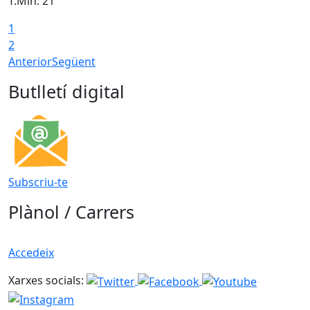
T.Min: 21°
T
1
T
2
Anterior
Següent
Butlletí digital
Subscriu-te
Plànol / Carrers
Accedeix
Xarxes socials: