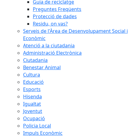
Guia de reciclatge
Preguntes Freqüents
Protecció de dades
Residu, on vas?
Serveis de l'Àrea de Desenvolupament Social i
Econòmic
Atenció a la ciutadania
Administració Electrònica
Ciutadania
Benestar Animal
Cultura
Educació
Esports
Hisenda
Igualtat
Joventut
Ocupació
Policia Local
Impuls Econòmic