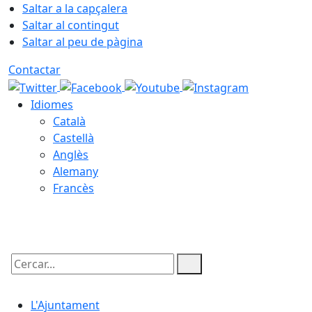
Saltar a la capçalera
Saltar al contingut
Saltar al peu de pàgina
Contactar
Idiomes
Català
Castellà
Anglès
Alemany
Francès
07.08.2026 | 03:37
Cercar:
L'Ajuntament