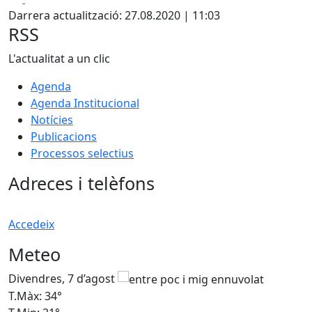
Darrera actualització: 27.08.2020 | 11:03
RSS
L'actualitat a un clic
Agenda
Agenda Institucional
Notícies
Publicacions
Processos selectius
Adreces i telèfons
Accedeix
Meteo
Divendres, 7 d’agost
D
T.Màx: 34°
T